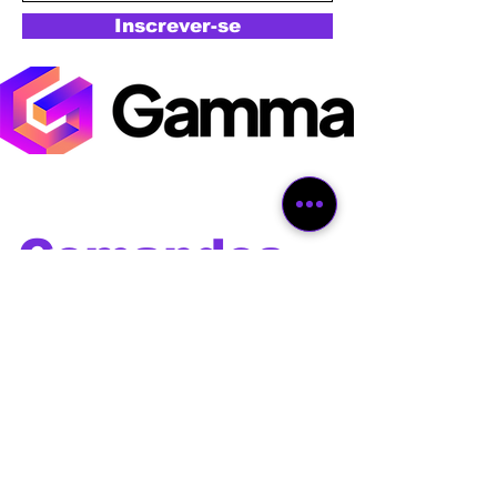
Inscrever-se
Comandos
de voz
Os melhores comandos de
voz para utilizar com Alexa,