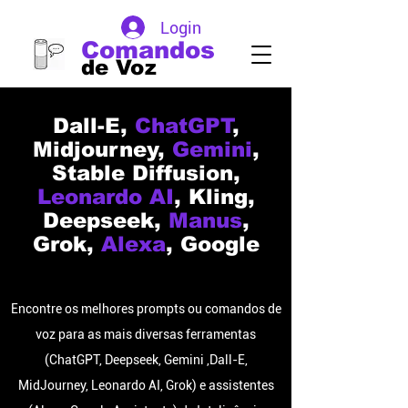
Login
Comandos
de Voz
Dall-E,
ChatGPT
,
Midjourney,
Gemini
,
Stable Diffusion,
Leonardo AI
, Kling,
Deepseek,
Manus
,
Grok,
Alexa
, Google
Encontre os melhores prompts ou comandos de
voz para as mais diversas ferramentas
(ChatGPT, Deepseek, Gemini ,Dall-E,
MidJourney, Leonardo AI, Grok) e assistentes