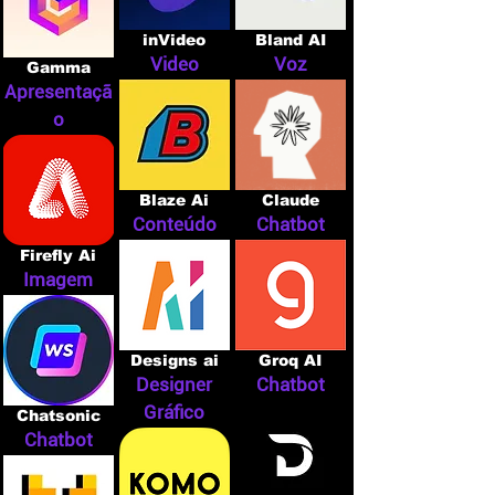
inVideo
Bland AI
Video
Voz
Gamma
Apresentaçã
o
Blaze Ai
Claude
Conteúdo
Chatbot
Firefly Ai
Imagem
Designs ai
Groq AI
Designer
Chatbot
Gráfico
Chatsonic
Chatbot