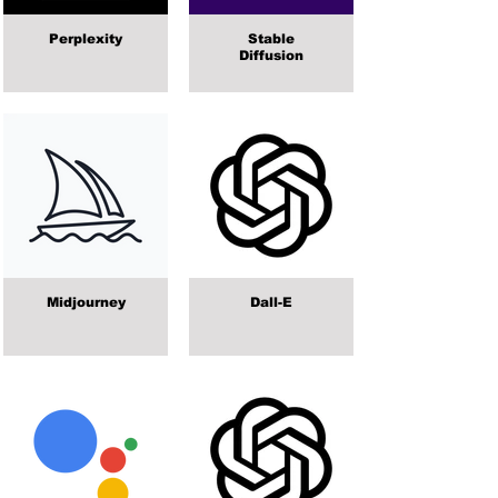
Perplexity
Stable
Diffusion
Midjourney
Dall-E