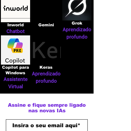
Grok
Inworld
Gemini
Aprendizado
Chatbot
profundo
Copilot para
Keras
Windows
Aprendizado
Assistente
profundo
Virtual
Assine e fique sempre ligado
nas novas IAs