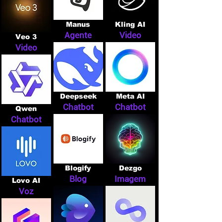
Manus
Kling AI
Agente
Video
Veo 3
Video
Deepseek
Meta AI
Chatbot
Chatbot
Qwen
Chatbot
Blogify
Dezgo
Blog
Imagem
Lovo AI
Voz