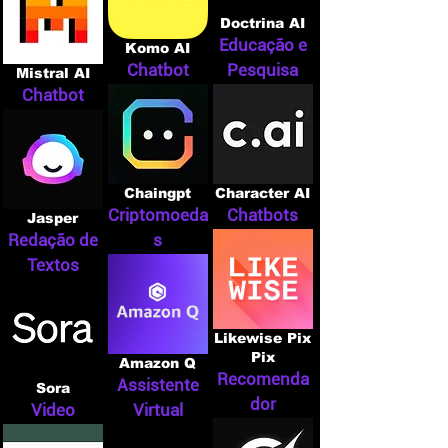
Doctrina AI
Educação e
Komo AI
Chatbot
Pesquisa
Mistral AI
Chatbot
Chaingpt
Character AI
Criptomoeda
Chatbots
Jasper
Redação de
s
Textos
Likewise Pix
Pix
Amazon Q
Recomenda
Assistente
Sora
dor
Video
Virtual