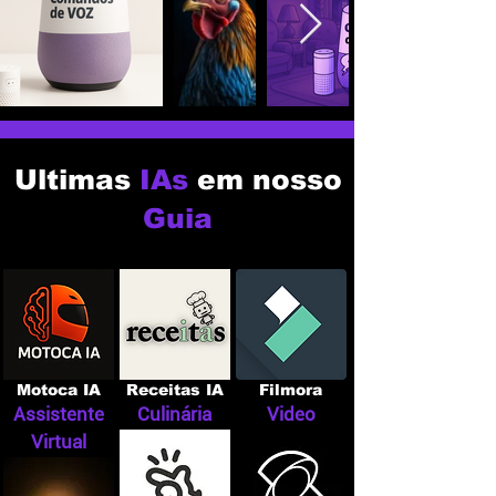
Ultimas
IAs
em nosso
Guia
Motoca IA
Receitas IA
Filmora
Assistente
Culinária
Video
Virtual