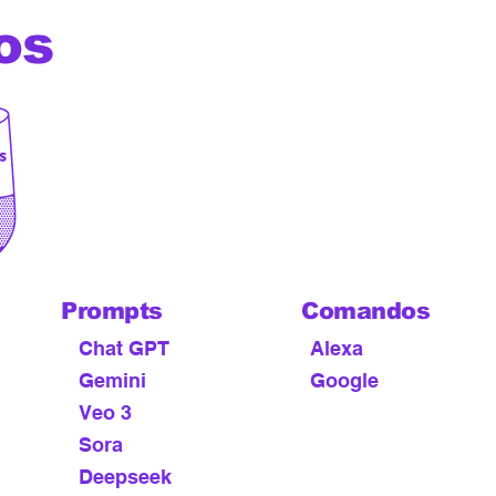
os
Os melhores comandos de voz
Alexa, Google Home, Siri, Bi
assistentes virtuais além d
prompts para Chat GPT ,Gemi
Leonardo Ai, Veo 3, Sora, Dal
Midjourney e outras ferramen
Artificial
Prompts
IA
Comandos
de v
Chat GPT
Alexa
Gemini
Google
Veo 3
Sora
Deepseek