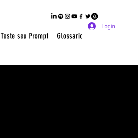
Login
 Teste seu Prompt
Glossario de IA a Z
Membr