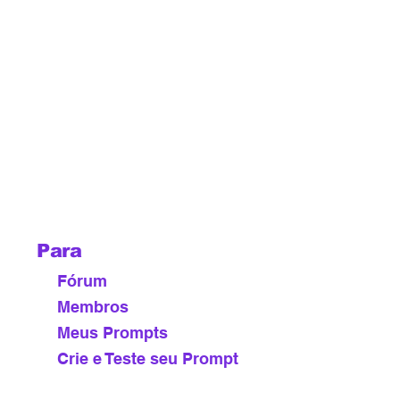
 para utilizar com
xby e outros
e comandos e
ni, Deepseek,
l-E, Manus,
tas de Inteligência
oz
Para
Membros
Fórum
Membros
Meus Prompts
Crie e Teste seu Prompt