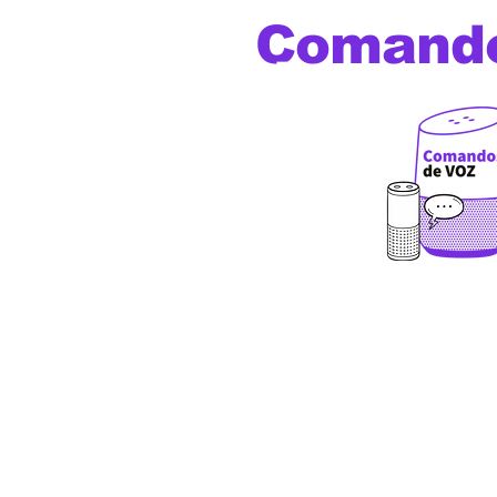
Comand
de voz