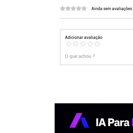
Avaliado com 0 de 5 estrelas.
Ainda sem avaliações
Adicionar avaliação
O que achou ?