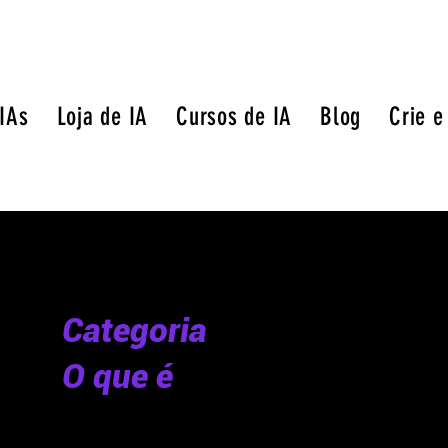
 IAs
Loja de IA
Cursos de IA
Blog
Crie e
Categoria
O que é