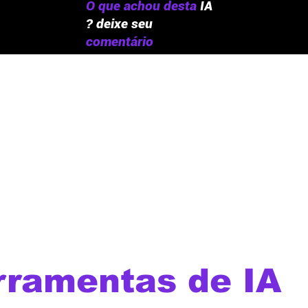
O que achou desta
IA
? deixe seu
comentário
rramentas de IA