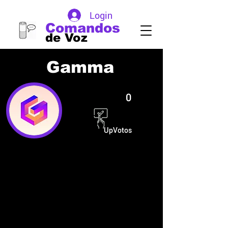
Login
Comandos
de Voz
Gamma
0
UpVotos