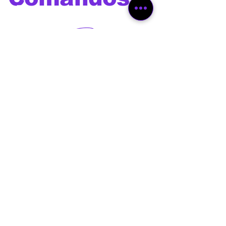
de voz
Os melhores comandos de
voz para utilizar com Alexa,
Google Home, Siri, Bixby e
outros assistentes virtuais
além de comandos e prompts
para Chat GPT ,Gemini,
Deepseek, Leonardo Ai, Veo
3, Sora, Dall-E, Manus,
Midjourney e outras
ferramentas de Inteligência
Artificial