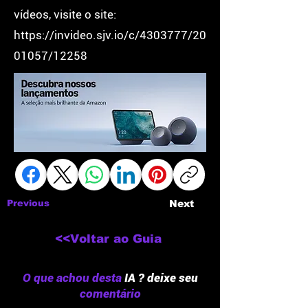
vídeos, visite o site:
https://invideo.sjv.io/c/4303777/20
01057/12258
Previous
Next
<<Voltar ao Guia
O que achou desta
IA ? deixe seu
comentário