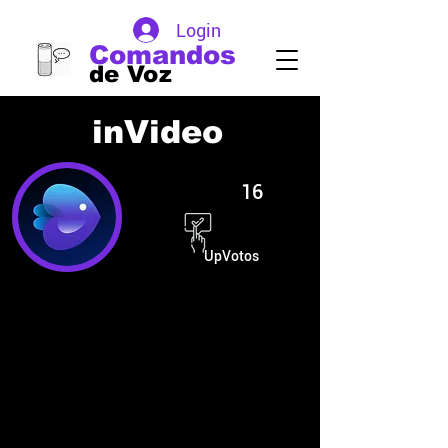
Login
Comandos
de Voz
inVideo
16
UpVotos