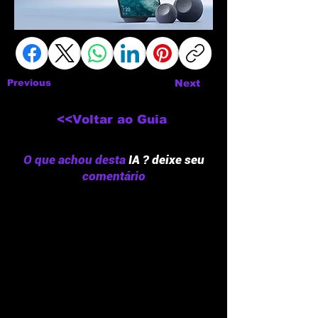
Previous
Next
<<Voltar ao Guia
O que achou desta
IA ? deixe seu
comentário