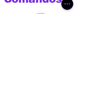
de voz
Os melhores comandos de
voz para utilizar com Alexa,
Google Home, Siri, Bixby e
outros assistentes virtuais
além de comandos e prompts
para Chat GPT ,Gemini,
Deepseek, Leonardo Ai, Veo
3, Sora, Dall-E, Manus,
Midjourney e outras
ferramentas de Inteligência
Artificial