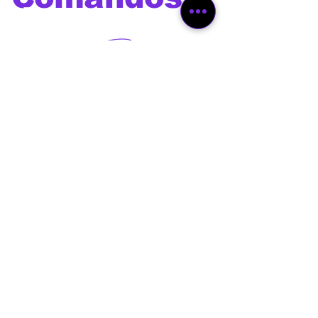
de voz
Os melhores comandos de
voz para utilizar com Alexa,
Google Home, Siri, Bixby e
outros assistentes virtuais
além de comandos e prompts
para Chat GPT ,Gemini,
Deepseek, Leonardo Ai, Veo
3, Sora, Dall-E, Manus,
Midjourney e outras
ferramentas de Inteligência
Artificial