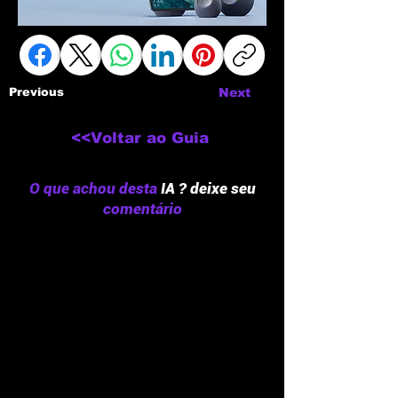
Previous
Next
<<Voltar ao Guia
O que achou desta
IA ? deixe seu
comentário