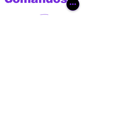
de voz
Os melhores comandos de
voz para utilizar com Alexa,
Google Home, Siri, Bixby e
outros assistentes virtuais
além de comandos e prompts
para Chat GPT ,Gemini,
Deepseek, Leonardo Ai, Veo
3, Sora, Dall-E, Manus,
Midjourney e outras
ferramentas de Inteligência
Artificial