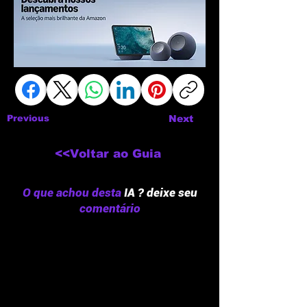
Previous
Next
<<Voltar ao Guia
O que achou desta
IA ? deixe seu
comentário