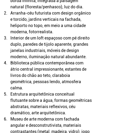
borda infinita, integrada à paisagem 
natural (floresta/penhasco), luz do dia.
Arranha-céu futurista com design orgânico 
e torcido, jardins verticais na fachada, 
heliporto no topo, em meio a uma cidade 
moderna, fotorrealista.
Interior de um loft espaçoso com pé direito 
duplo, paredes de tijolo aparente, grandes 
janelas industriais, móveis de design 
moderno, iluminação natural abundante.
Biblioteca pública contemporânea com 
átrio central impressionante, estantes de 
livros do chão ao teto, claraboia 
geométrica, pessoas lendo, atmosfera 
calma.
Estrutura arquitetônica conceitual 
flutuante sobre a água, formas geométricas 
abstratas, materiais reflexivos, céu 
dramático, arte arquitetônica.
Museu de arte moderna com fachada 
angular e desconstrutivista, materiais 
contrastantes (metal, madeira, vidro), jogo 