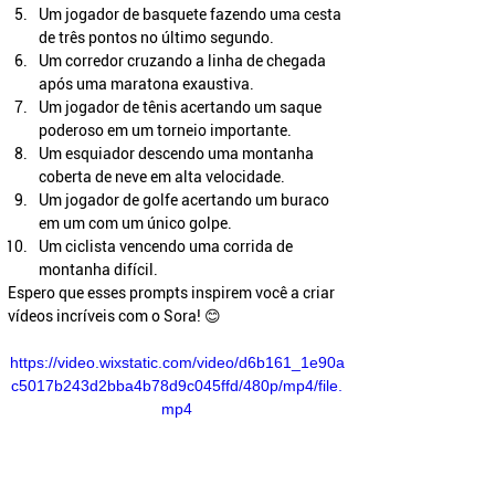
Um jogador de basquete fazendo uma cesta 
de três pontos no último segundo.
Um corredor cruzando a linha de chegada 
após uma maratona exaustiva.
Um jogador de tênis acertando um saque 
poderoso em um torneio importante.
Um esquiador descendo uma montanha 
coberta de neve em alta velocidade.
Um jogador de golfe acertando um buraco 
em um com um único golpe.
Um ciclista vencendo uma corrida de 
montanha difícil.
Espero que esses prompts inspirem você a criar 
vídeos incríveis com o Sora! 😊
https://video.wixstatic.com/video/d6b161_1e90a
c5017b243d2bba4b78d9c045ffd/480p/mp4/file.
mp4