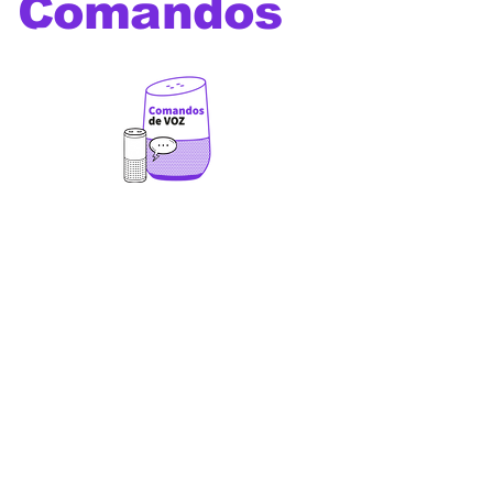
Comandos
de voz
Os melhores comandos de
voz para utilizar com Alexa,
Google Home, Siri, Bixby e
outros assistentes virtuais
além de comandos e prompts
para Chat GPT ,Gemini,
Deepseek, Leonardo Ai, Veo
3, Sora, Dall-E, Manus,
Midjourney e outras
ferramentas de Inteligência
Artificial