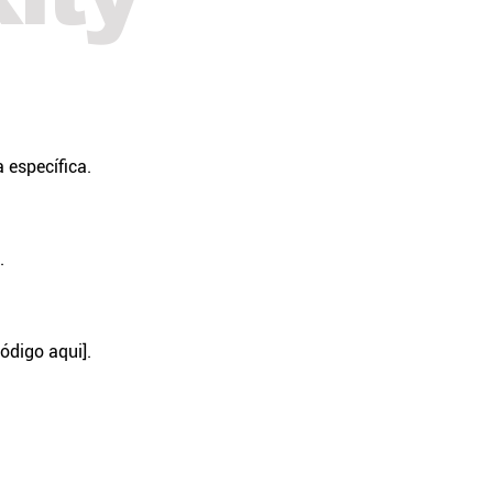
 específica.
.
ódigo aqui].