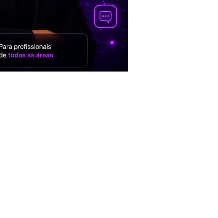
 para utilizar com
xby e outros
e comandos e
ni, Deepseek,
l-E, Manus,
tas de Inteligência