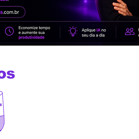
os
Os melhores comandos de voz
Alexa, Google Home, Siri, Bi
assistentes virtuais além d
prompts para Chat GPT ,Gemi
Leonardo Ai, Veo 3, Sora, Dal
Midjourney e outras ferramen
Artificial