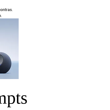
ontras.
o.
mpts