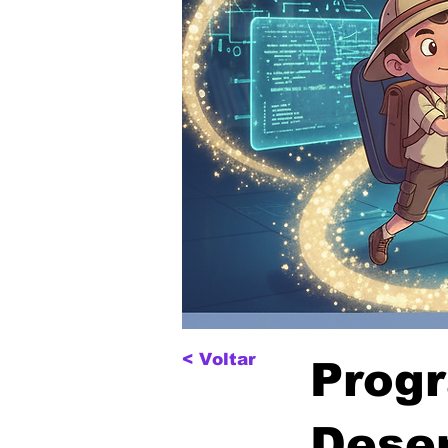
< Voltar
Prog
Dese