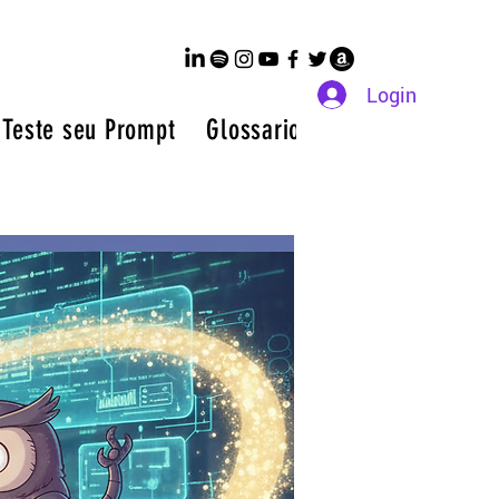
Login
 Teste seu Prompt
Glossario de IA a Z
Membr