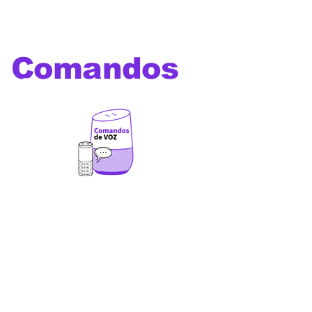
Comandos
de voz
Os melhores comandos de
voz para utilizar com Alexa,
Google Home, Siri, Bixby e
outros assistentes virtuais
além de comandos e prompts
para Chat GPT ,Gemini,
Deepseek, Leonardo Ai, Veo
3, Sora, Dall-E, Manus,
Midjourney e outras