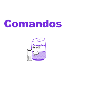
Comandos
de voz
Os melhores comandos de
voz para utilizar com Alexa,
Google Home, Siri, Bixby e
outros assistentes virtuais
além de comandos e prompts
para Chat GPT ,Gemini,
Deepseek, Leonardo Ai, Veo
3, Sora, Dall-E, Manus,
Midjourney e outras