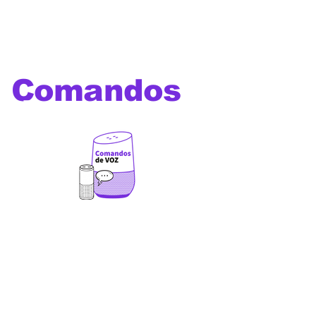
Comandos
de voz
Os melhores comandos de
voz para utilizar com Alexa,
Google Home, Siri, Bixby e
outros assistentes virtuais
além de comandos e prompts
para Chat GPT ,Gemini,
Deepseek, Leonardo Ai, Veo