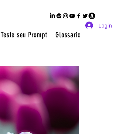
Login
 Teste seu Prompt
Glossario de IA a Z
Membr