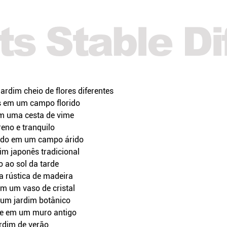
s Stable Di
rdim cheio de flores diferentes
s em um campo florido
em uma cesta de vime
eno e tranquilo
endo em um campo árido
im japonês tradicional
 ao sol da tarde
a rústica de madeira
em um vaso de cristal
 um jardim botânico
sce em um muro antigo
rdim de verão