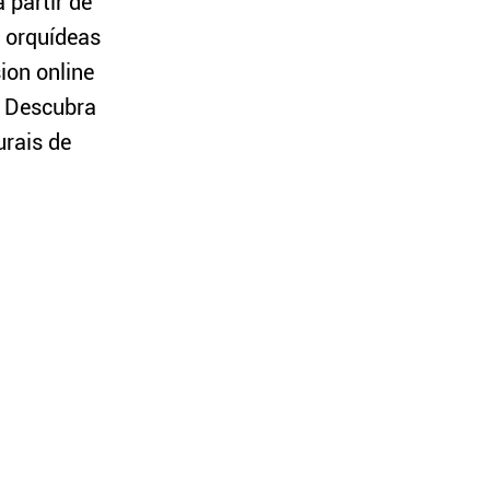
 partir de
, orquídeas
ion online
. Descubra
urais de