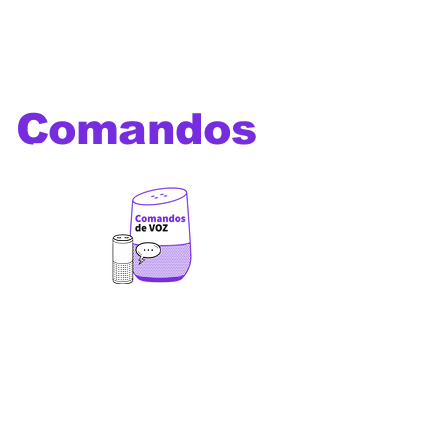
Comandos
de voz
Os melhores comandos de
voz para utilizar com Alexa,
Google Home, Siri, Bixby e
outros assistentes virtuais
além de comandos e prompts
para Chat GPT ,Gemini,
Deepseek, Leonardo Ai, Veo