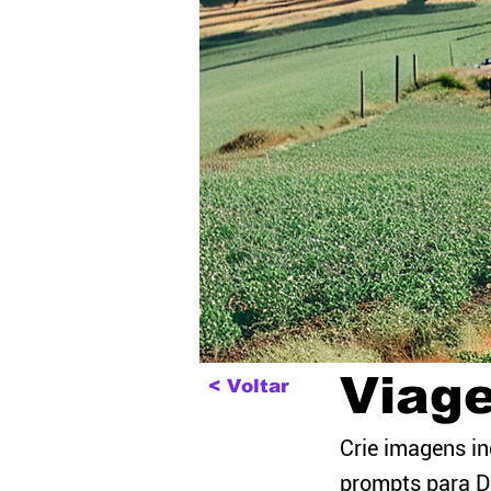
Viag
< Voltar
Crie imagens in
prompts para D