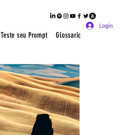
Login
 Teste seu Prompt
Glossario de IA a Z
Membr