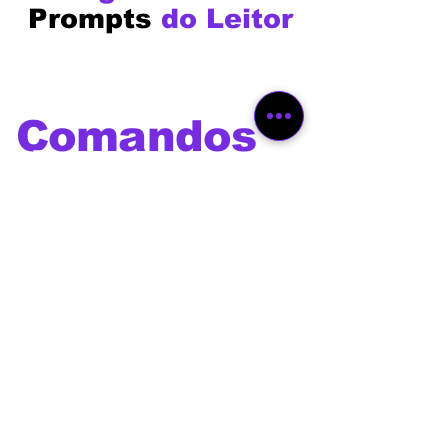
Prompts
do Leitor
Comandos
de voz
Os melhores comandos de
voz para utilizar com Alexa,
Google Home, Siri, Bixby e
outros assistentes virtuais
além de comandos e prompts
para Chat GPT ,Gemini,
Deepseek, Leonardo Ai, Veo