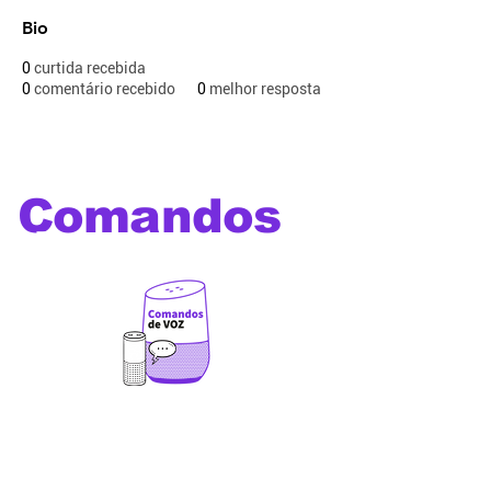
Bio
0
curtida recebida
0
comentário recebido
0
melhor resposta
Comandos
de voz
Os melhores comandos de
voz para utilizar com Alexa,
Google Home, Siri, Bixby e
outros assistentes virtuais