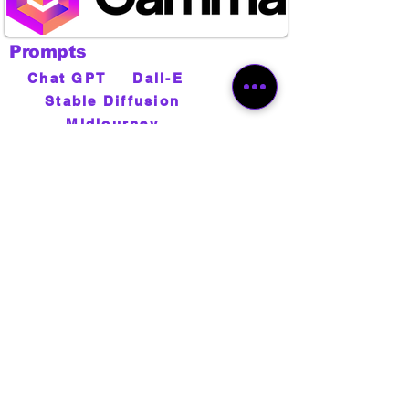
Prompts
IA
Chat GPT
Dall-E
Stable Diffusion
Midjourney
Guia de Ferramentas de IA
Comandos
de voz
Para
Membros
Para
Conhecer de IA