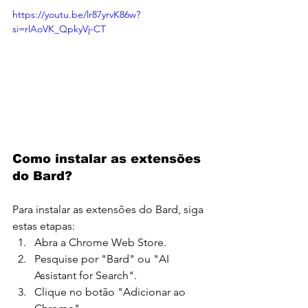
https://youtu.be/lr87yrvK86w?
si=rlAoVK_QpkyVj-CT
Como instalar as extensões 
do Bard?
Para instalar as extensões do Bard, siga 
estas etapas:
Abra a Chrome Web Store.
Pesquise por "Bard" ou "AI 
Assistant for Search".
Clique no botão "Adicionar ao 