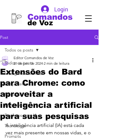
Login
Comandos
de Voz
Post
Todos os posts
Editor Comandos de Voz
Todos os posts
21 de jan. de 2024
2 min de leitura
Extensões do Bard
Inteligência artificial
para Chrome: como
Lançamentos
aproveitar a
Noticias
inteligência artificial
DIcas de IA
para suas pesquisas
Produtos com IA
A inteligência artificial (IA) está cada 
Tecnologia
vez mais presente em nossas vidas, e o 
Prompts