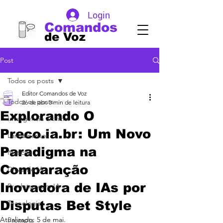
Login
Comandos
de Voz
Post
Todos os posts
Editor Comandos de Voz
Todos os posts
26 de abr.
3 min de leitura
Explorando O
Inteligência artificial
Preco.ia.br: Um Novo
Lançamentos
Paradigma na
Noticias
Comparação
DIcas de IA
Inovadora de IAs por
Produtos com IA
Disputas Bet Style
Tecnologia
Atualizado:
5 de mai.
Prompts