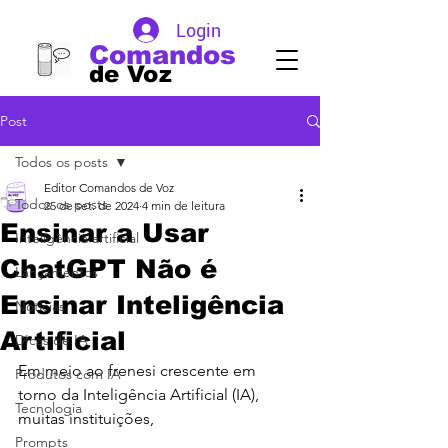
Login
Comandos
de Voz
Post
Todos os posts
Editor Comandos de Voz
Todos os posts
25 de set. de 2024
4 min de leitura
Ensinar a Usar
Inteligência artificial
ChatGPT Não é
Lançamentos
Ensinar Inteligência
Noticias
Artificial
DIcas de IA
Em meio ao frenesi crescente em 
Produtos com IA
torno da Inteligência Artificial (IA), 
Tecnologia
muitas instituições, 
Prompts