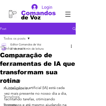
Login
Comandos
de Voz
Post
Todos os posts
Editor Comandos de Voz
Todos os posts
27 de mai.
4 min de leitura
Comparação de
Inteligência artificial
ferramentas de IA que
Lançamentos
transformam sua
Noticias
rotina
DIcas de IA
A inteligência artificial (IA) está cada 
Produtos com IA
vez mais presente no nosso dia a dia, 
Tecnologia
facilitando tarefas, otimizando 
Prompts
processos e até mesmo ajudando na 