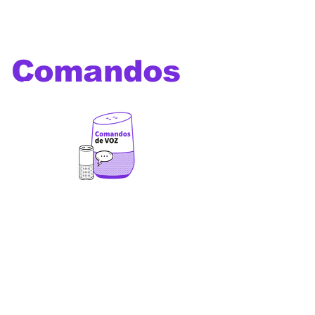
Comandos
de voz
Os melhores comandos de
voz para utilizar com Alexa,
Google Home, Siri, Bixby e
outros assistentes virtuais
além de comandos e prompts
para Chat GPT ,Gemini,
Deepseek, Leonardo Ai, Veo
3, Sora, Dall-E, Manus,
Midjourney e outras