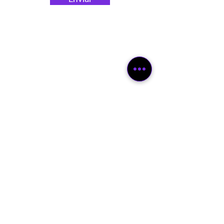
Sugestões de
Prompts
do
Leitor
Comandos
de voz