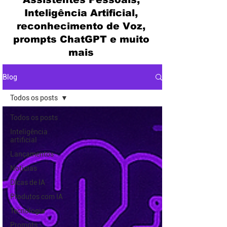
Inteligência Artificial,
reconhecimento de Voz,
prompts ChatGPT e muito
mais
Blog
Todos os posts
Todos os posts
Inteligência
artificial
Lançamentos
Noticias
DIcas de IA
Produtos com IA
Tecnologia
Prompts